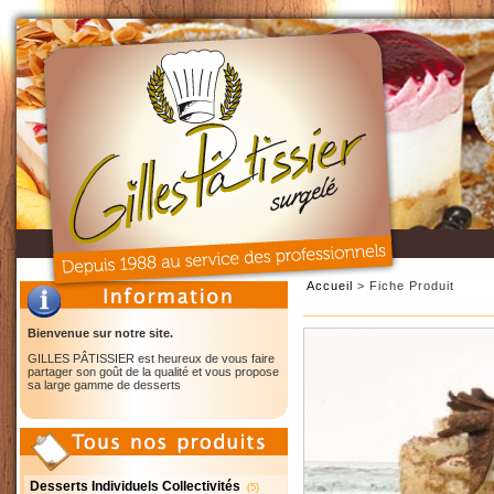
Accueil
> Fiche Produit
Bienvenue sur notre site.
GILLES PÂTISSIER est heureux de vous faire
partager son goût de la qualité et vous propose
sa large gamme de desserts
Desserts Individuels Collectivités
(5)