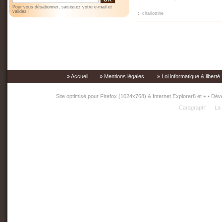
Pour vous désabonner, saisissez votre e-mail et
validez !
:
charlottine
» Accueil
» Mentions légales.
» Loi informatique & liberté
Site optimisé pour Firefox (1024x768) & Internet Explorer8 et + • 
Caragraph'
La