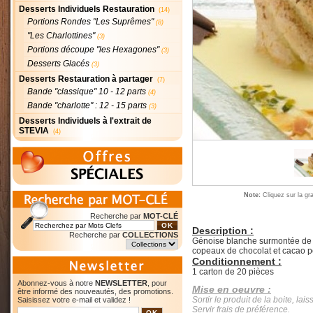
Desserts Individuels Restauration
(14)
Portions Rondes "Les Suprêmes"
(8)
"Les Charlottines"
(3)
Portions découpe "les Hexagones"
(3)
Desserts Glacés
(3)
Desserts Restauration à partager
(7)
Bande "classique" 10 - 12 parts
(4)
Bande "charlotte" : 12 - 15 parts
(3)
Desserts Individuels à l'extrait de
STEVIA
(4)
Note:
Cliquez sur la gr
Recherche par
MOT-CLÉ
Description :
Recherche par
COLLECTIONS
Génoise blanche surmontée de c
copeaux de chocolat et cacao 
Conditionnement :
1 carton de 20 pièces
Abonnez-vous à notre
NEWSLETTER
, pour
Mise en oeuvre :
être informé des nouveautés, des promotions.
Sortir le produit de la boite, la
Saisissez votre e-mail et validez !
Servir frais de préférence.