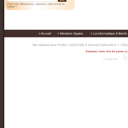
Pour vous désabonner, saisissez votre e-mail et
validez !
» Accueil
» Mentions légales.
» Loi informatique & liberté
Site optimisé pour Firefox (1024x768) & Internet Explorer8 et + • 
Saisissez votre mot de passe ci-
Caragraph'
La