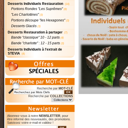
Desserts Individuels Restauration
(14)
Portions Rondes "Les Suprêmes"
(8)
"Les Charlottines"
(3)
Portions découpe "les Hexagones"
(3)
Desserts Glacés
(3)
Desserts Restauration à partager
(7)
Bande "classique" 10 - 12 parts
(4)
Bande "charlotte" : 12 - 15 parts
(3)
Desserts Individuels à l'extrait de
STEVIA
(4)
Recherche par
MOT-CLÉ
Recherche par
COLLECTIONS
Abonnez-vous à notre
NEWSLETTER
, pour
être informé des nouveautés, des promotions.
Saisissez votre e-mail et validez !