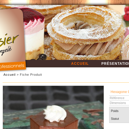
ACCUEIL
PRÉSENTATIO
Accueil
> Fiche Produit
Hexagone 
Référence
Dimensions
Poids
Statut