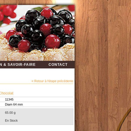
N & SAVOIR-FAIRE
CONTACT
« Retour à l'étape précédente
Chocolat
11345
Diam 64 mm
65.00 g
En Stock