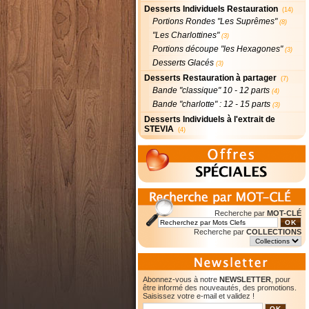
Desserts Individuels Restauration
(14)
Portions Rondes "Les Suprêmes"
(8)
"Les Charlottines"
(3)
Portions découpe "les Hexagones"
(3)
Desserts Glacés
(3)
Desserts Restauration à partager
(7)
Bande "classique" 10 - 12 parts
(4)
Bande "charlotte" : 12 - 15 parts
(3)
Desserts Individuels à l'extrait de
STEVIA
(4)
Recherche par
MOT-CLÉ
Recherche par
COLLECTIONS
Abonnez-vous à notre
NEWSLETTER
, pour
être informé des nouveautés, des promotions.
Saisissez votre e-mail et validez !