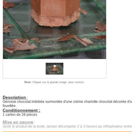
Note:
Cliquez sur la grande image, pour zoomer.
Description
:
Génoise chocolat imbibée surmontée d'une crème charlotte chocolat décorée d'
fouettée.
Conditionnement :
1 carton de 28 pièces
Mise en oeuvre
:
Sortir le produit de la boite, laisser décongeler 2 à 3 heures au réfrigérateur entre